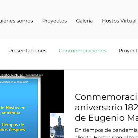
uiénes somos
Proyectos
Galería
Hostos Virtual
Presentaciones
Conmemoraciones
Proyect
Conmemoraci
aniversario 182
de Eugenio Ma
en Mayagüez
En tiempos de pandemia, 
alienta. Hostos Con el te