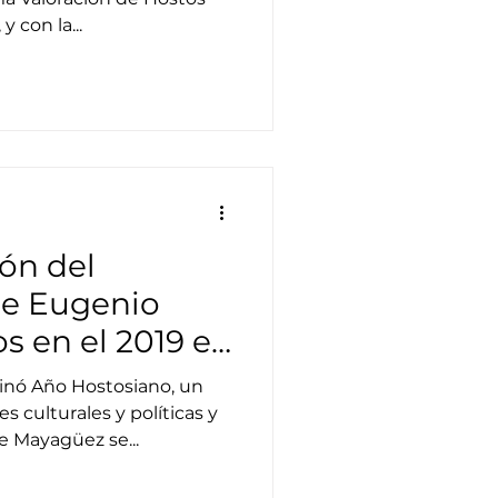
 con la...
ón del
de Eugenio
s en el 2019 en
inó Año Hostosiano, un
 culturales y políticas y
 Mayagüez se...