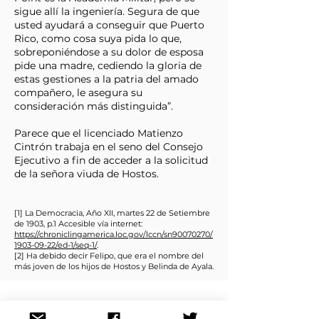
sigue allí la ingeniería. Segura de que
usted ayudará a conseguir que Puerto
Rico, como cosa suya pida lo que,
sobreponiéndose a su dolor de esposa
pide una madre, cediendo la gloria de
estas gestiones a la patria del amado
compañero, le asegura su
consideración más distinguida”.
Parece que el licenciado Matienzo
Cintrón trabaja en el seno del Consejo
Ejecutivo a fin de acceder a la solicitud
de la señora viuda de Hostos.
[1] La Democracia, Año XII, martes 22 de Setiembre
de 1903, p.1 Accesible vía internet:
https://chroniclingamerica.loc.gov/lccn/sn90070270/
1903-09-22/ed-1/seq-1/
.
[2] Ha debido decir Felipo, que era el nombre del
más joven de los hijos de Hostos y Belinda de Ayala.