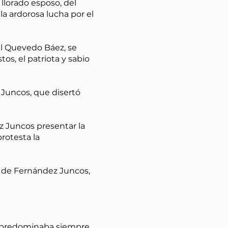
l llorado esposo, del
la ardorosa lucha por el
el Quevedo Báez, se
s, el patriota y sabio
 Juncos, que disertó
z Juncos presentar la
protesta la
so de Fernández Juncos,
l predominaba siempre