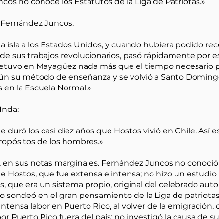
cos no conoce los Estatutos de la Liga de Patriotas.»
 Fernández Juncos:
 isla a los Estados Unidos, y cuando hubiera podido re
de sus trabajos revolucionarios, pasó rápidamente por 
e detuvo en Mayagüez nada más que el tiempo necesario p
gún su método de enseñanza y se volvió a Santo Doming
 en la Escuela Normal.»
Inda:
e duró los casi diez años que Hostos vivió en Chile. Así 
propósitos de los hombres.»
, en sus notas marginales. Fernández Juncos no conoció l
 Hostos, que fue extensa e intensa; no hizo un estudio
, que era un sistema propio, original del celebrado autor
no sondeó en el gran pensamiento de la Liga de patriotas
intensa labor en Puerto Rico, al volver de la emigració
r Puerto Rico fuera del país; no investigó la causa de su 