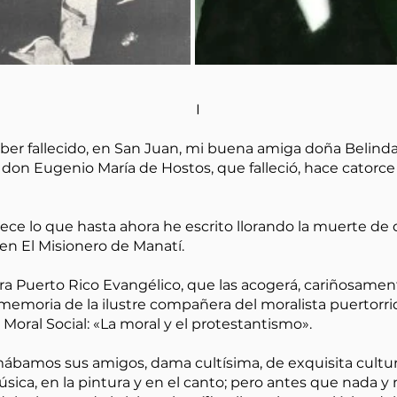
I
er fallecido, en San Juan, mi buena amiga doña Belinda 
don Eugenio María de Hostos, que falleció, hace catorce
e lo que hasta ahora he escrito llorando la muerte de 
en El Misionero de Manatí.
para Puerto Rico Evangélico, que las acogerá, cariñosame
memoria de la ilustre compañera del moralista puertorri
Moral Social: «La moral y el protestantismo».
amábamos sus amigos, dama cultísima, de exquisita cultura 
música, en la pintura y en el canto; pero antes que nada y