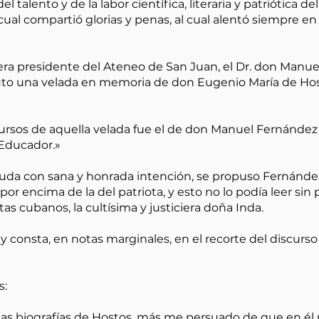
 talento y de la labor científica, literaria y patriótica de
ual compartió glorias y penas, al cual alentó siempre en 
era presidente del Ateneo de San Juan, el Dr. don Manu
uto una velada en memoria de don Eugenio María de Hosto
ursos de aquella velada fue el de don Manuel Fernández
 Educador.»
duda con sana y honrada intención, se propuso Fernánde
por encima de la del patriota, y esto no lo podía leer sin 
s cubanos, la cultísima y justiciera doña Inda.
 y consta, en notas marginales, en el recorte del discur
s:
las biografías de Hostos, más me persuado de que en é