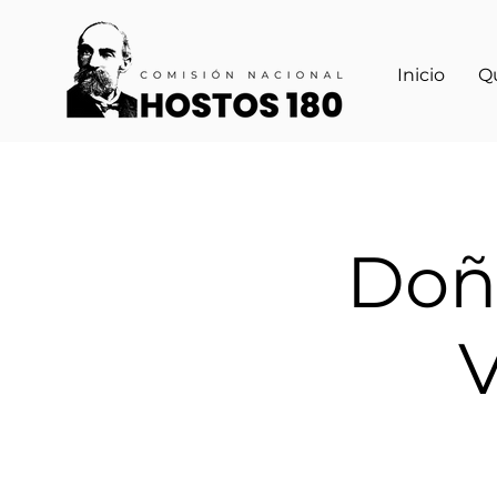
Inicio
Q
Doñ
V