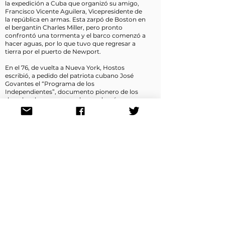
la expedición a Cuba que organizó su amigo,
Francisco Vicente Aguilera, Vicepresidente de
la república en armas. Esta zarpó de Boston en
el bergantín Charles Miller, pero pronto
confrontó una tormenta y el barco comenzó a
hacer aguas, por lo que tuvo que regresar a
tierra por el puerto de Newport.
En el 76, de vuelta a Nueva York, Hostos
escribió, a pedido del patriota cubano José
Govantes el “Programa de los
Independientes”, documento pionero de los
derechos humanos, en el que además
defiende el derecho de los pueblos a
constituirse en naciones. Desde México, José
Martí calificó ese documento de “verdadero
catecismo democrático”.
Investigó: Dr. Orlando José Hernández
cnh180@hostos180.org