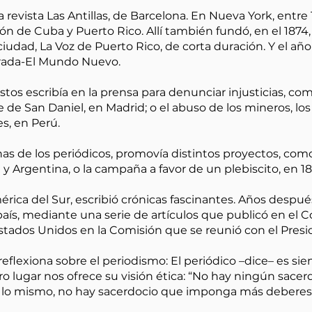
revista Las Antillas, de Barcelona. En Nueva York, entre 
ón de Cuba y Puerto Rico. Allí también fundó, en el 1874,
udad, La Voz de Puerto Rico, de corta duración. Y el año s
strada-El Mundo Nuevo.
tos escribía en la prensa para denunciar injusticias, co
de San Daniel, en Madrid; o el abuso de los mineros, los 
s, en Perú.
as de los periódicos, promovía distintos proyectos, como e
y Argentina, o la campaña a favor de un plebiscito, en 18
rica del Sur, escribió crónicas fascinantes. Años despué
ís, mediante una serie de artículos que publicó en el C
stados Unidos en la Comisión que se reunió con el Presi
reflexiona sobre el periodismo: El periódico –dice– es si
ro lugar nos ofrece su visión ética: “No hay ningún sacer
or lo mismo, no hay sacerdocio que imponga más deberes