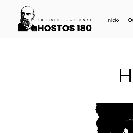
Inicio
Q
H