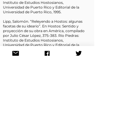
Instituto de Estudios Hostosianos,
Universidad de Puerto Rico y Editorial de la
Universidad de Puerto Rico, 1995.
Lipp, Salomón. “Releyendo a Hostos: algunas
facetas de su ideario”. En Hostos: Sentido y
proyección de su obra en América, compilado
por Julio César López, 375-383. Río Piedras:
Instituto de Estudios Hostosianos,
Universidad de Puerto Rico y Editorial de la
Universidad de Puerto Rico, 1995.
Massuh, Víctor, “Hostos y el positivismo
hispanoamericano”. En Visiones sobre Hostos,
editado por Manuel Maldonado Denis, 477-
495. Caracas: Biblioteca Ayacucho, 1988.
Rojas Osorio, Carlos. “El concepto de la
historia en Eugenio María de Hostos”. En
Hostos: Sentido y proyección de su obra en
América, compilado por Julio César López,
385-402. Río Piedras: Instituto de Estudios
Hostosianos, Universidad de Puerto Rico y
Editorial de la Universidad de Puerto Rico,
1995.
Rojas Osorio, Carlos. Hostos: Apreciación
filosófica. Humacao: Colegio Universitario de