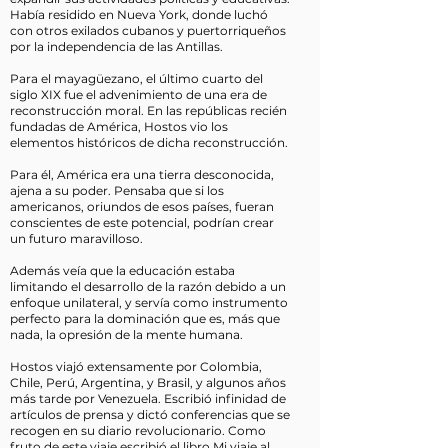
Había residido en Nueva York, donde luchó
con otros exilados cubanos y puertorriqueños
por la independencia de las Antillas.
Para el mayagüezano, el último cuarto del
siglo XIX fue el advenimiento de una era de
reconstrucción moral. En las repúblicas recién
fundadas de América, Hostos vio los
elementos históricos de dicha reconstrucción.
Para él, América era una tierra desconocida,
ajena a su poder. Pensaba que si los
americanos, oriundos de esos países, fueran
conscientes de este potencial, podrían crear
un futuro maravilloso.
Además veía que la educación estaba
limitando el desarrollo de la razón debido a un
enfoque unilateral, y servía como instrumento
perfecto para la dominación que es, más que
nada, la opresión de la mente humana.
Hostos viajó extensamente por Colombia,
Chile, Perú, Argentina, y Brasil, y algunos años
más tarde por Venezuela. Escribió infinidad de
artículos de prensa y dictó conferencias que se
recogen en su diario revolucionario. Como
fruto de este viaje escribió el libro Mi viaje al